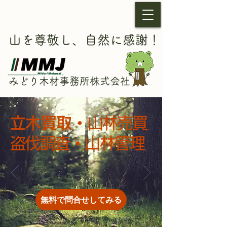
​
山を尊敬し、自然に感謝！
みどり木材事務所​​株式会社
立木買取
​・
山林売買
盗伐調査・山林管理
無料で問合せしてみる