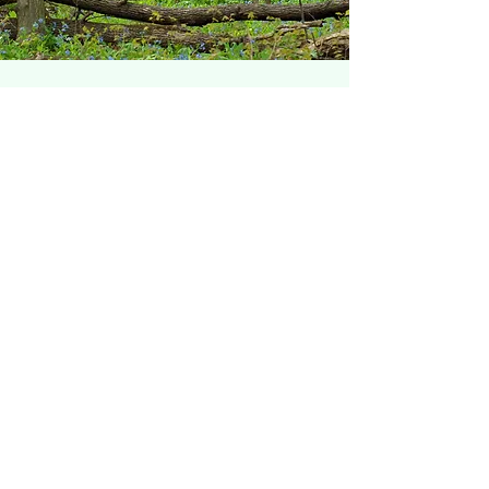
​​立木買取（杉、ヒ
ノキ）、山林売買
​スギやヒノキは樹齢40~50年が伐期を
迎えると言われ、人間に例えると健康
的な年代となります。売却ご希望のお
客様の立木を適正価格で買い取らせて
いただいております。また成長期を迎
えてない状態の立木も買取可能です。